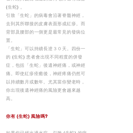
(生蛇) 。
引致「生蛇」的病毒會沿著脊髓神經，
去到其所聯接的皮膚表面形成紅疹。而
背部及腰部的一側更是最常見的發病位
置。
「生蛇」可以持續長逹３０天。四份一
的 (生蛇) 患者會出現不同程度的併發
症，包括「生蛇」後遺神經痛，或神經
痛。即使紅疹痊癒後，神經疼痛仍然可
以持續數月或數年。尤其當你變老時，
你出現後遺神經痛的風險更會越來越
高。
你有 (生蛇) 風險嗎?
如果你已經出過水痘，引致 (生蛇) 的病