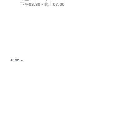
下午03:30 - 晚上07:00
填妥表格预约
名字
手机号
微信 ID