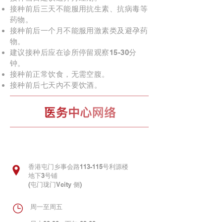
接种前后三天不能服用抗生素、抗病毒等
药物。
接种前后一个月不能服用激素类及避孕药
物。
建议接种后应在诊所停留观察15-30分
钟。
接种前正常饮食，无需空腹。
接种前后七天內不要饮酒。
屯門诊所
香港屯门乡事会路113-115号利源楼
地下3号铺
(屯门珑门Vcity 侧)
周一至周五