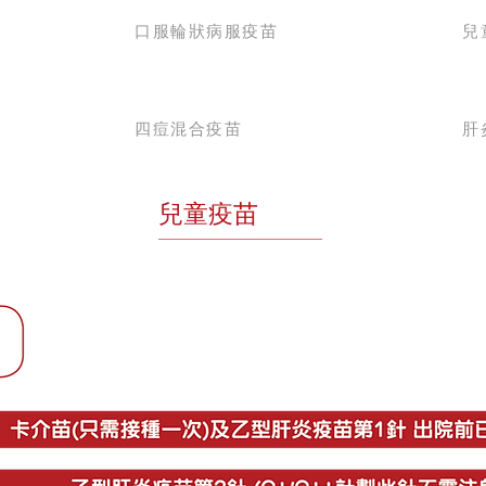
口服
輪狀病服疫苗
兒
四痘混合疫苗
肝
兒童疫苗