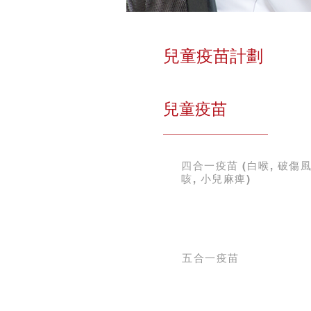
兒童疫苗計劃
兒童疫苗
四合一疫苗 (白喉, 破傷風
咳, 小兒麻痺)
五合一疫苗