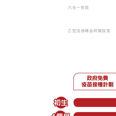
六合一疫苗
乙型流感嗜血桿菌疫苗