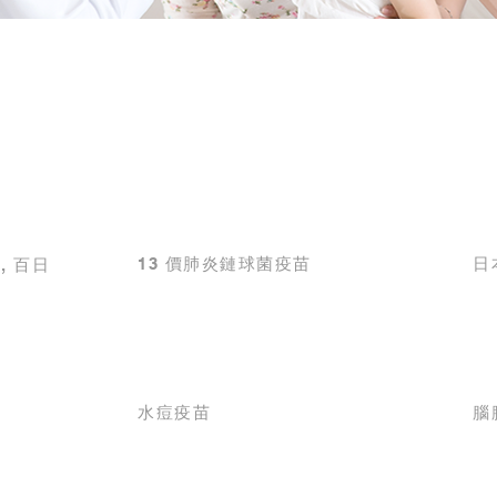
13 價肺炎鏈球菌疫苗
日
, 百日
水痘疫苗
腦