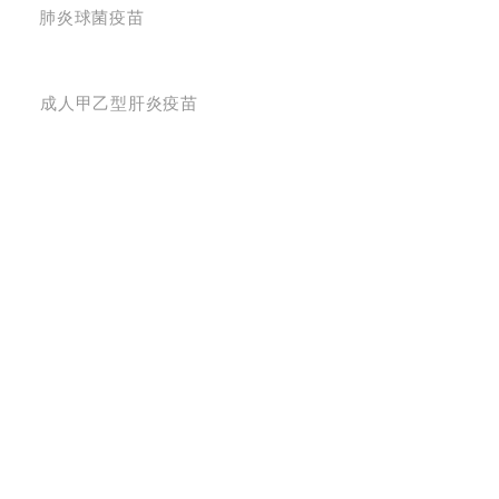
肺炎球菌疫苗
成人甲乙型肝炎疫苗
WhatsApp :
+852 53338449
Email:
info@hkcambridge.com
WeChat ID: hkcambridge